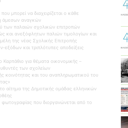
που μπορεί να διαχειρίζεται ο κάθε
ση άμεσων αναγκών
ού των παλαιών σχολικών επιτροπών
θώς και ανεξόφλητων παλιών τιμολογίων και
μέλη της νέας Σχολικής Επιτροπής
ν-εξόδων και τριπλότυπες αποδείξεις
 Καρπάθιο για θέματα οικονομικής –
ευθυντές των σχολείων
ής κοινότητας και του αναπληρωματικού του
ητας»
το αίτημα της Δημοτικής ομάδας ελληνικών
οθέης
ό φωτογραφίας που διοργανώνεται από το