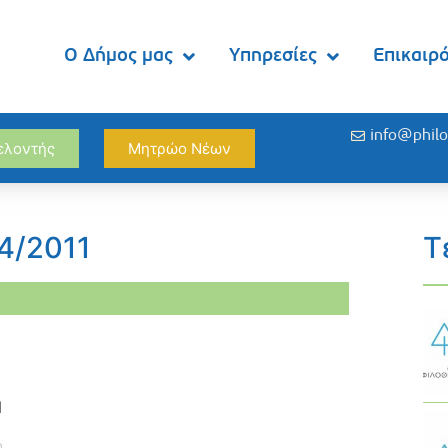
Ο Δήμος μας
Υπηρεσίες
Επικαιρ
info@philo
θελοντής
Μητρώο Νέων
4/2011
Τ
M
η