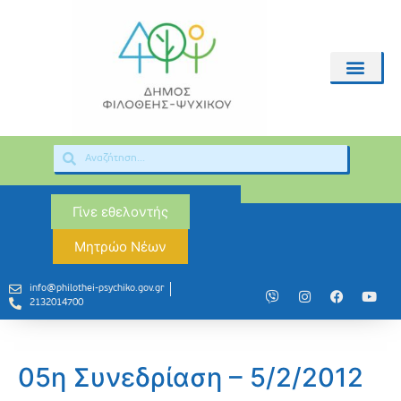
Γίνε εθελοντής
Μητρώο Νέων
info@philothei-psychiko.gov.gr
2132014700
05η Συνεδρίαση – 5/2/2012