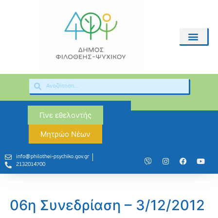
Γίνε εθελοντής
Μητρώο Νέων
info@philothei-psychiko.gov.gr
2132014700
06η Συνεδρίαση – 3/12/2012