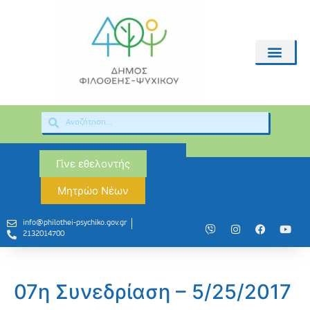
Γίνε εθελοντής
Μητρώο Νέων
info@philothei-psychiko.gov.gr
2132014700
07η Συνεδρίαση – 5/25/2017