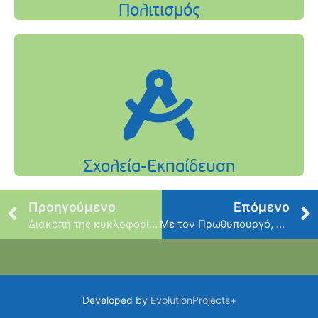
Προηγούμενο
Επόμενο
Διακοπή της κυκλοφορίας των οχημάτων στους δρόμους διεξαγωγής του αγώνα «Κυριακίδεια 2022».
Με τον Πρωθυπουργό, κ. Κυριάκο Μητσοτάκη στο Ζάππειο
Developed by
EvolutionProjects+