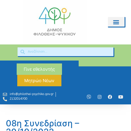
Γίνε εθελοντής
Μητρώο Νέων
info@philothei-psychiko.gov.gr
2132014700
08η Συνεδρίαση –