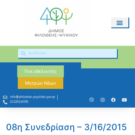
Γίνε εθελοντής
Μητρώο Νέων
info@philothei-psychiko.gov.gr
2132014700
08η Συνεδρίαση – 3/16/2015