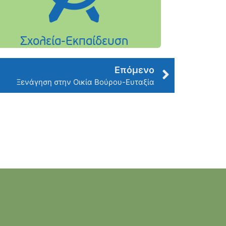
Επόμενο
Ξενάγηση στην Οικία Βούρου-Ευταξία