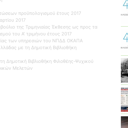
στώσεων προϋπολογισμού έτους 2017
αρτίου 2017
βούλιο της Τριμηνιαίας Έκθεσης ως προς τα
μού του Α’ τριμήνου έτους 2017
γίας των υπηρεσιών του ΝΠΔΔ ΟΚΑΠΑ
Ελλάδας με τη Δημοτική Βιβλιοθήκη
τη Δημοτική Βιβλιοθήκη Φιλοθέης-Ψυχικού
ρικών Μελετών