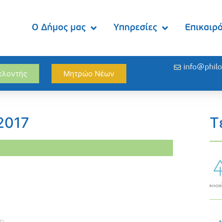
Ο Δήμος μας
Υπηρεσίες
Επικαιρ
info@philo
θελοντής
Μητρώο Νέων
2017
Τ
η