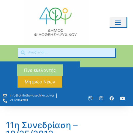
Γίνε εθελοντής
Μητρώο Νέων
info@philothei-psychiko.gov.gr
2132014700
11η Συνεδρίαση –