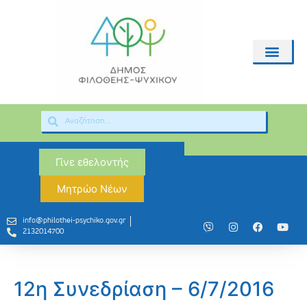
Γίνε εθελοντής
Μητρώο Νέων
info@philothei-psychiko.gov.gr
2132014700
12η Συνεδρίαση – 6/7/2016