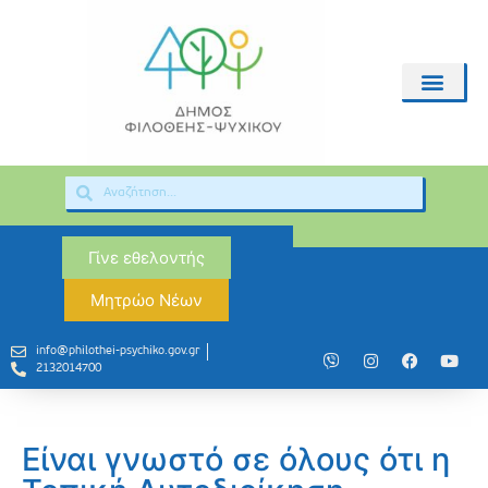
Γίνε εθελοντής
Μητρώο Νέων
info@philothei-psychiko.gov.gr
2132014700
Είναι γνωστό σε όλους ότι η