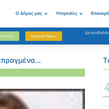
Ο Δήμος μας
Υπηρεσίες
Επικαιρ
info@philo
θελοντής
Μητρώο Νέων
πεπραγμένα…
Τ