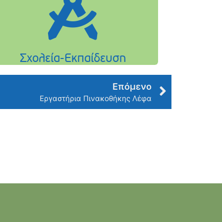
Επόμενο
Εργαστήρια Πινακοθήκης Λέφα