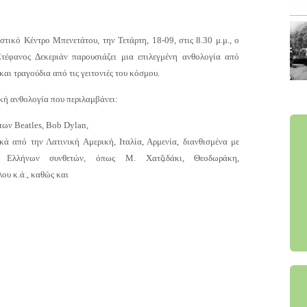
στικό Κέντρο Μπενετάτου, την Τετάρτη, 18-09, στις 8.30 μ.μ., ο
Στέφανος Δεκεριάν παρουσιάζει μια επιλεγμένη ανθολογία από
και τραγούδια από τις γειτονιές του κόσμου.
κή ανθολογία που περιλαμβάνει:
των Beatles, Bob Dylan,
κά από την Λατινική Αμερική, Ιταλία, Αρμενία, διανθισμένα με
α Ελλήνων συνθετών, όπως Μ. Χατζιδάκι, Θεοδωράκη,
υ κ.ά., καθώς και