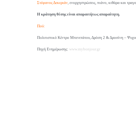
Στέφανος Δεκεριάν
, ενορχηστρώσεις, πιάνο, κιθάρα και τραγο
Η κράτηση θέσης είναι απαραιτήτως απαραίτητη.
Πού:
Πολιτιστικό Κέντρο Μπενετάτου, Δρόση 2 & Δροσίνη – Ψυχι
Πηγή Ενημέρωσης:
www.mybonjour.gr