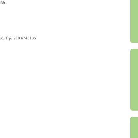
ύδι..
κό, Τηλ. 210 6745135