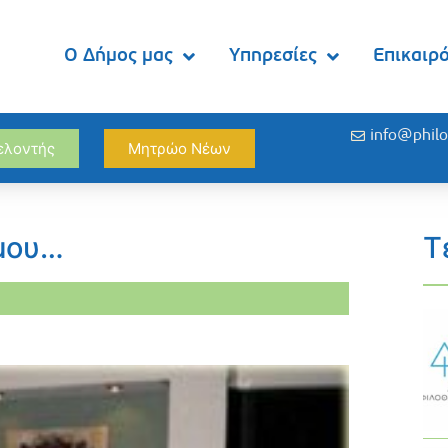
Ο Δήμος μας
Υπηρεσίες
Επικαιρ
info@philo
θελοντής
Μητρώο Νέων
μου…
Τ