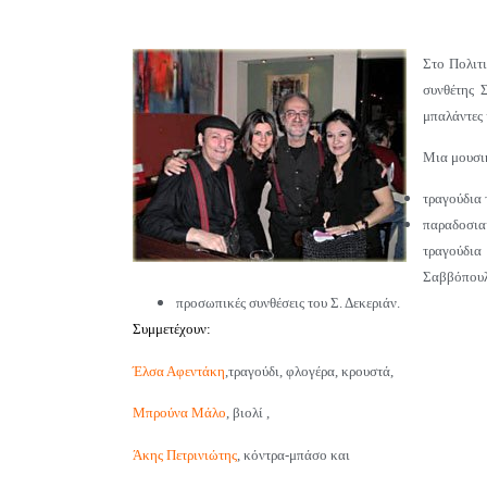
Στο Πολιτι
συνθέτης 
μπαλάντες 
Μια μουσι
τραγούδια 
παραδοσια
τραγούδι
Σαββόπουλο
προσωπικές συνθέσεις του Σ. Δεκεριάν.
Συμμετέχουν:
Έλσα Αφεντάκη
,τραγούδι, φλογέρα, κρουστά,
Μπρούνα Μάλο
, βιολί ,
Άκης Πετρινιώτης
, κόντρα-μπάσο και