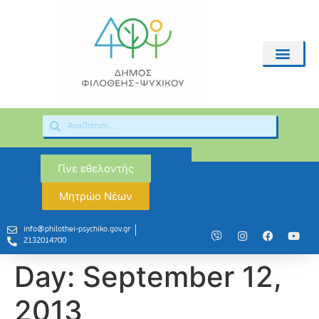
Γίνε εθελοντής
Μητρώο Νέων
info@philothei-psychiko.gov.gr
2132014700
Day:
September 12,
2013