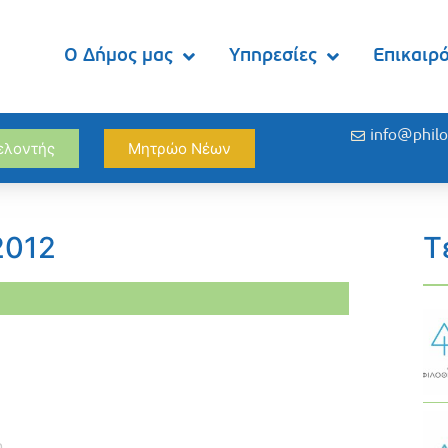
Ο Δήμος μας
Υπηρεσίες
Επικαιρ
info@philo
θελοντής
Μητρώο Νέων
2012
Τ
η