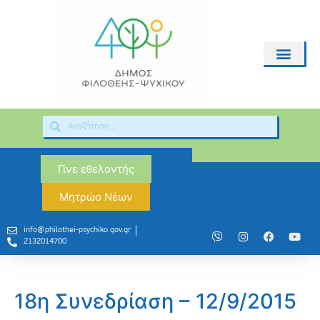
Γίνε εθελοντής
Μητρώο Νέων
info@philothei-psychiko.gov.gr
2132014700
18η Συνεδρίαση – 12/9/2015