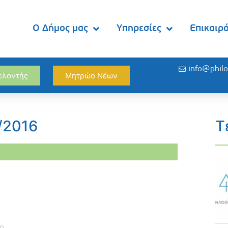
Ο Δήμος μας
Υπηρεσίες
Επικαιρ
info@philo
θελοντής
Μητρώο Νέων
/2016
Τ
η