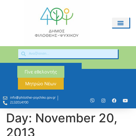
Γίνε εθελοντής
Μητρώο Νέων
info@philothei-psychiko.gov.gr
2132014700
Day:
November 20,
2013