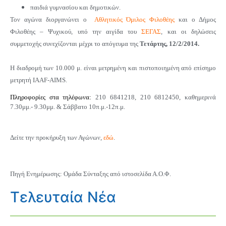
παιδιά γυμνασίου και δημοτικών.
Τον αγώνα διοργανώνει ο
Αθλητικός Όμιλος Φιλοθέης
και ο Δήμος
Φιλοθέης – Ψυχικού, υπό την αιγίδα του
ΣΕΓΑΣ
, και οι δηλώσεις
συμμετοχής συνεχίζονται μέχρι το απόγευμα της
Τετάρτης, 12/2/2014.
Η διαδρομή των 10.000 μ. είναι μετρημένη και πιστοποιημένη από επίσημο
μετρητή IAAF-AIMS.
Πληροφορίες στα τηλέφωνα:
210 6841218, 210 6812450, καθημερινά
7.30μμ.- 9.30μμ. & Σάββατο 10π.μ.-12π.μ.
Δείτε την προκήρυξη των Αγώνων,
εδώ
.
Πηγή Ενημέρωσης: Ομάδα Σύνταξης από ιστοσελίδα Α.Ο.Φ.
Τελευταία Νέα