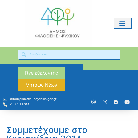
Γίνε εθελοντής
Μητρώο Νέων
info@philothei-psychiko.gov.gr
2132014700
Συμμετέχουμε στα