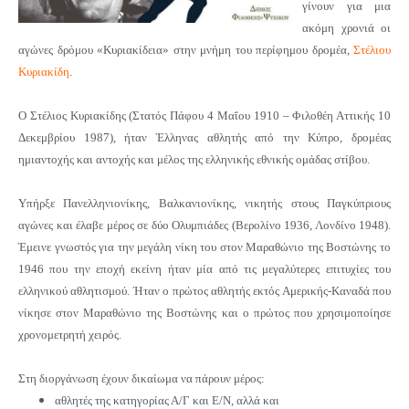
γίνουν για μια
ακόμη χρονιά οι
αγώνες δρόμου «Κυριακίδεια» στην μνήμη του περίφημου δρομέα,
Στέλιου
Κυριακίδη
.
Ο Στέλιος Κυριακίδης (Στατός Πάφου 4 Μαΐου 1910 – Φιλοθέη Αττικής 10
Δεκεμβρίου 1987), ήταν Έλληνας αθλητής από την Κύπρο, δρομέας
ημιαντοχής και αντοχής και μέλος της ελληνικής εθνικής ομάδας στίβου.
Υπήρξε Πανελληνιονίκης, Βαλκανιονίκης, νικητής στους Παγκύπριους
αγώνες και έλαβε μέρος σε δύο Ολυμπιάδες (Βερολίνο 1936, Λονδίνο 1948).
Έμεινε γνωστός για την μεγάλη νίκη του στον Μαραθώνιο της Βοστώνης το
1946 που την εποχή εκείνη ήταν μία από τις μεγαλύτερες επιτυχίες του
ελληνικού αθλητισμού. Ήταν ο πρώτος αθλητής εκτός Αμερικής-Καναδά που
νίκησε στον Μαραθώνιο της Βοστώνης και ο πρώτος που χρησιμοποίησε
χρονομετρητή χειρός.
Στη διοργάνωση έχουν δικαίωμα να πάρουν μέρος:
αθλητές της κατηγορίας Α/Γ και Ε/Ν, αλλά και