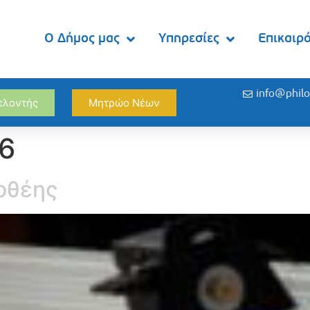
Ο Δήμος μας
Υπηρεσίες
Επικαιρ
info@philo
θελοντής
Μητρώο Νέων
16
οθέης