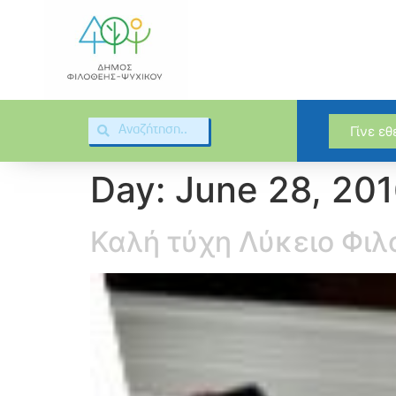
Γίνε ε
Day:
June 28, 20
Καλή τύχη Λύκειο Φιλ