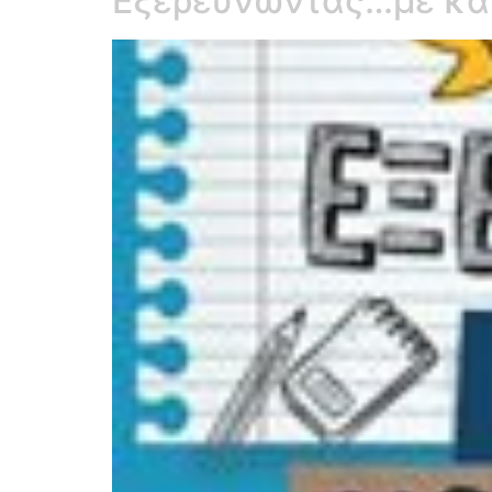
Εξερευνώντας…με κάτ