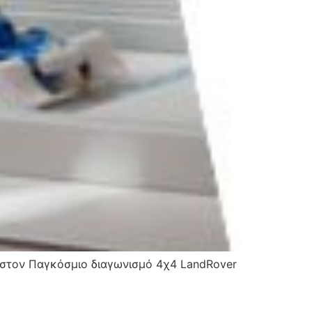
ς στον Παγκόσμιο διαγωνισμό 4χ4 LandRover