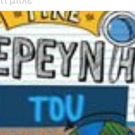
ι μπλε