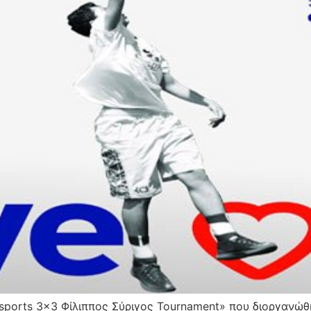
sports 3×3 Φίλιππος Σύριγος Tournament» που διοργανώ