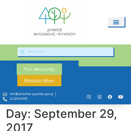
Γίνε εθελοντής
Μητρώο Νέων
info@philothei-psychiko.gov.gr
2132014700
Day:
September 29,
2017