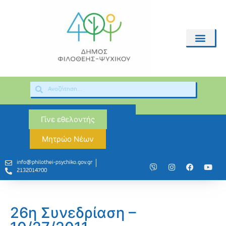
Γίνε εθελοντής
Μητρώο Νέων
info@philothei-psychiko.gov.gr
2132014700
26η Συνεδρίαση –