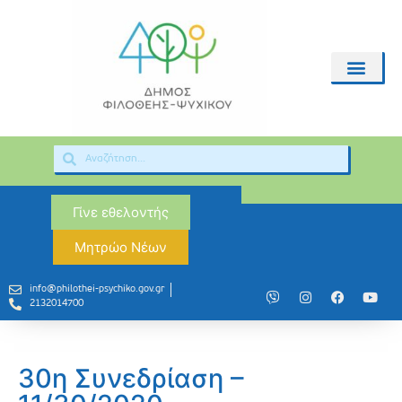
Γίνε εθελοντής
Μητρώο Νέων
info@philothei-psychiko.gov.gr
2132014700
30η Συνεδρίαση –