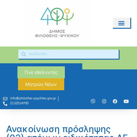
Γίνε εθελοντής
Μητρώο Νέων
info@philothei-psychiko.gov.gr
2132014700
Ανακοίνωση πρόσληψης