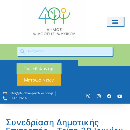
Γίνε εθελοντής
Μητρώο Νέων
info@philothei-psychiko.gov.gr
2132014700
Συνεδρίαση Δημοτικής