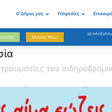
Ο Δήμος μας
Υπηρεσίες
Επικαιρ
info@philo
θελοντής
Μητρώο Νέων
σία
ς τραυματίες του σιδηροδρομ