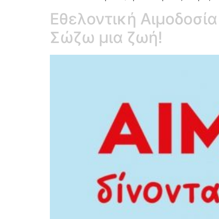
Εθελοντική Αιμοδοσία 
Σώζω μια ζωή!