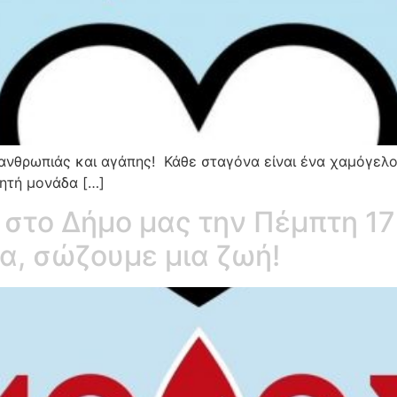
ανθρωπιάς και αγάπης! Κάθε σταγόνα είναι ένα χαμόγελο 
νητή μονάδα […]
 στο Δήμο μας την Πέμπτη 17
ίμα, σώζουμε μια ζωή!