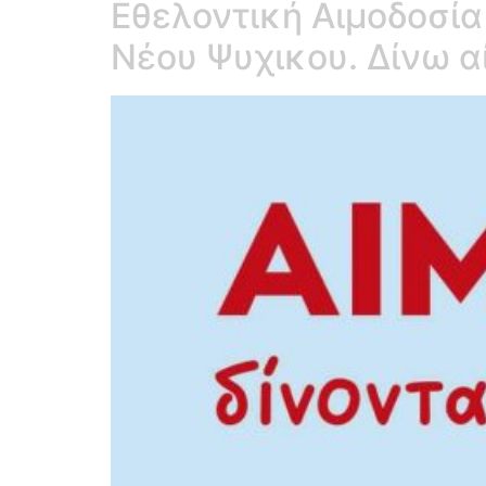
Εθελοντική Αιμοδοσία
Νέου Ψυχικου. Δίνω α