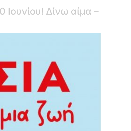
 Ιουνίου! Δίνω αίμα –