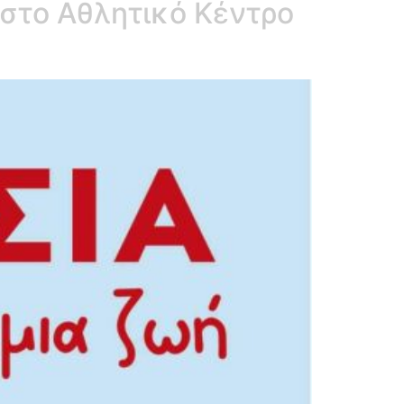
 στο Αθλητικό Κέντρο