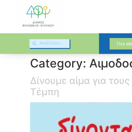
Γίνε ε
Category:
Αιμοδο
Δίνουμε αίμα για του
Τέμπη