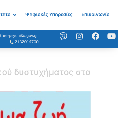
ότητα
Ψηφιακές Υπηρεσίες
Επικοινωνία
thei-psychiko.gov.gr
2132014700
ικού δυστυχήματος στα