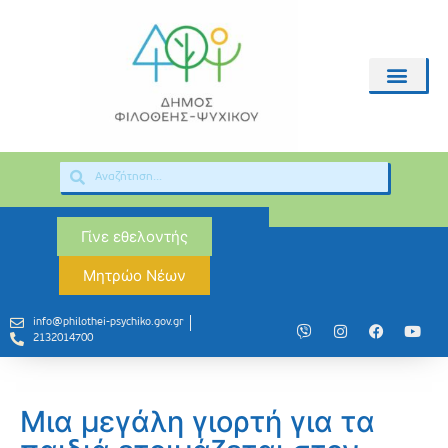
Γίνε εθελοντής
Μητρώο Νέων
info@philothei-psychiko.gov.gr
2132014700
Μια μεγάλη γιορτή για τα