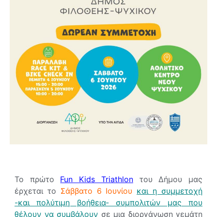
Το πρώτο
Fun Kids Triathlon
του Δήμου μας
έρχεται το
Σάββατο 6 Ιουνίου
και η συμμετοχή
-και πολύτιμη βοήθεια- συμπολιτών μας που
θέλουν να συμβάλουν
σε μια διοργάνωση γεμάτη