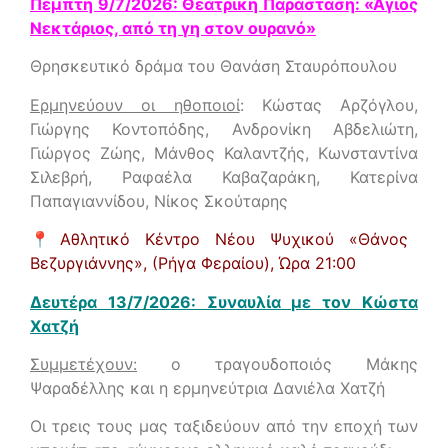
Πέμπτη 9/7/2026: Θεατρική Παράσταση: «Άγιος
Νεκτάριος, από τη γη στον ουρανό»
Θρησκευτικό δράμα του Θανάση Σταυρόπουλου
Ερμηνεύουν οι ηθοποιοί
: Κώστας Αρζόγλου,
Γιώργης Κοντοπόδης, Ανδρονίκη Αβδελιώτη,
Γιώργος Ζώης, Μάνθος Καλαντζής, Κωνσταντίνα
Σιλεβρή, Ραφαέλα Καβαζαράκη, Κατερίνα
Παπαγιαννίδου, Νίκος Σκούταρης
📍Αθλητικό Κέντρο Νέου Ψυχικού «Θάνος
Βεζυργιάννης», (Ρήγα Φεραίου),
Ώρα 21:00
Δευτέρα 13/7/2026: Συναυλία με τον Κώστα
Χατζή
Συμμετέχουν:
ο τραγουδοποιός Μάκης
Ψαραδέλλης και η ερμηνεύτρια Δανιέλα Χατζή
Οι τρεις τους μας ταξιδεύουν από την εποχή των