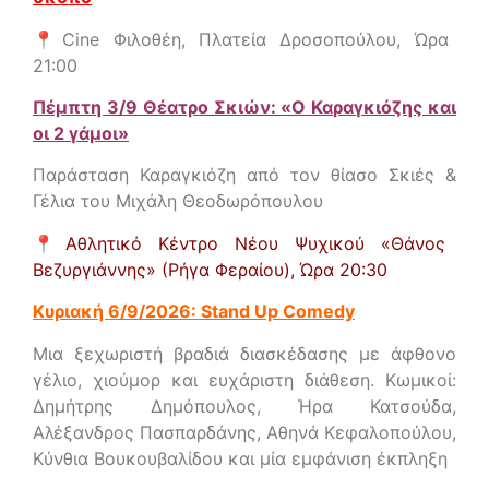
📍Cine Φιλοθέη, Πλατεία Δροσοπούλου,
Ώρα
21:00
Πέμπτη 3/9 Θέατρο Σκιών: «Ο Καραγκιόζης και
οι 2 γάμοι»
Παράσταση Καραγκιόζη από τον θίασο Σκιές &
Γέλια του Μιχάλη Θεοδωρόπουλου
📍
Αθλητικό Κέντρο Νέου Ψυχικού «Θάνος
Βεζυργιάννης» (Ρήγα Φεραίου),
Ώρα 20:30
Κυριακή 6/9/2026: Stand Up Comedy
Μια ξεχωριστή βραδιά διασκέδασης με άφθονο
γέλιο, χιούμορ και ευχάριστη διάθεση. Κωμικοί:
Δημήτρης Δημόπουλος, Ήρα Κατσούδα,
Αλέξανδρος Πασπαρδάνης, Αθηνά Κεφαλοπούλου,
Κύνθια Βουκουβαλίδου και μία εμφάνιση έκπληξη