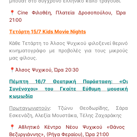
μπουάτ στο σύγχρονο ελληνικό καλό τραγούδι.
📍
Cine Φιλοθέη, Πλατεία Δροσοπούλου, Ώρα
21:00
Τετάρτη 15/7 Kids Movie Nights
Κάθε Τετάρτη το Άλσος Ψυχικού φιλοξενεί θερινό
κινηματογράφο με προβολές για τους μικρούς
μας φίλους.
📍
Άλσος Ψυχικού, Ώρα 20:30
Πέμπτη 16/7 Θεατρική Παράσταση: «Οι
Συνένοχοι» του Γκαίτε Εύθυμη μουσική
κωμωδία
Πρωταγωνιστούν
: Τζώνυ Θεοδωρίδης, Σάρα
Εσκενάζη, Αλεξία Μουστάκα, Τέλης Ζαχαράκης
📍
Αθλητικό Κέντρο Νέου Ψυχικού «Θάνος
Βεζυργιάννης», (Ρήγα Φεραίου),
Ώρα 21:00