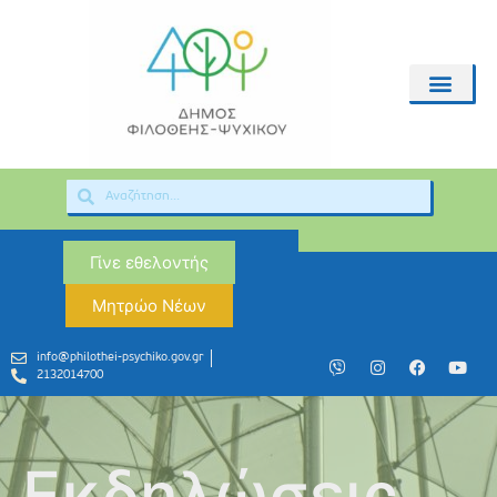
Γίνε εθελοντής
Μητρώο Νέων
info@philothei-psychiko.gov.gr
2132014700
Εκδηλώσεις