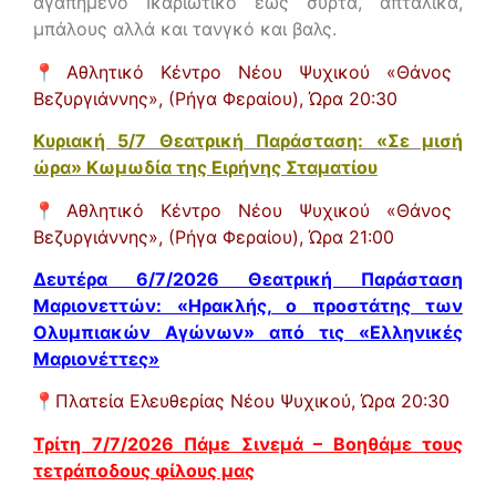
αγαπημένο Ικαριώτικο έως συρτά, απτάλικα,
μπάλους αλλά και τανγκό και βαλς.
📍
Αθλητικό Κέντρο Νέου Ψυχικού «Θάνος
Βεζυργιάννης», (Ρήγα Φεραίου),
Ώρα 20:30
Κυριακή 5/7 Θεατρική Παράσταση: «Σε μισή
ώρα» Κωμωδία της Ειρήνης Σταματίου
📍
Αθλητικό Κέντρο Νέου Ψυχικού «Θάνος
Βεζυργιάννης», (Ρήγα Φεραίου),
Ώρα 21:00
Δευτέρα 6/7/2026 Θεατρική Παράσταση
Μαριονεττών: «Ηρακλής, ο προστάτης των
Ολυμπιακών Αγώνων» από τις «Ελληνικές
Μαριονέττες»
📍
Πλατεία Ελευθερίας Νέου Ψυχικού,
Ώρα 20:30
Τρίτη 7/7/2026 Πάμε Σινεμά – Βοηθάμε τους
τετράποδους φίλους μας