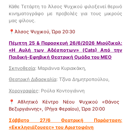
Κάθε Τετάρτη το Άλσος Ψυχικού φιλοξενεί θερινό
κινηματογράφο με προβολές για τους μικρούς
μας φίλους.
📍
Άλσος Ψυχικού,
Ώρα 20:30
Πέμπτη 25 & Παρασκευή 26/6/2026 Μιούζικαλ:
«Η Αυλή των Αδέσποτων» (Cats) Από την
Παιδική-Εφηβική Θεατρική Ομάδα του ΜΕΟ
Σκηνοθεσία
: Μαριάννα Κυριακάκη,
Θεατρική Διδασκαλία
: Τζίνα Δημητροπούλου,
Χορογραφίες
: Ρούλα Κοντογιάννη
📍
Αθλητικό Κέντρο Νέου Ψυχικού «Θάνος
Βεζυργιάννης», (Ρήγα Φεραίου),
Ώρα 20:00
Σάββατο 27/6 Θεατρική Παράσταση:
«Εκκλησιάζουσες» του Αριστοφάνη