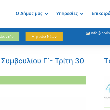
Ο Δήμος μας
Υπηρεσίες
Επικαιρ
info@philo
θελοντής
Μητρώο Νέων
Συμβουλίου Γ΄- Τρίτη 30
Τ