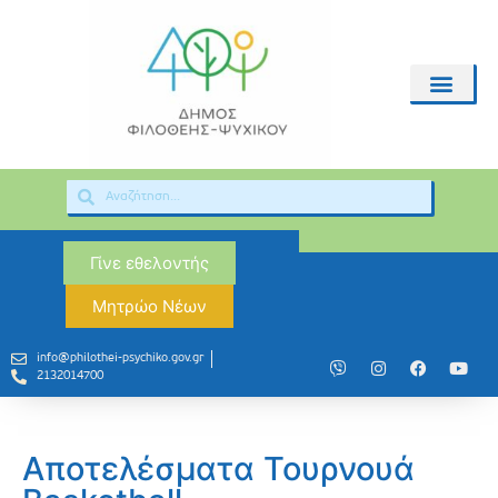
Γίνε εθελοντής
Μητρώο Νέων
info@philothei-psychiko.gov.gr
2132014700
Αποτελέσματα Τουρνουά