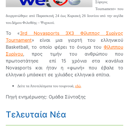
Σύριγος
Tournament» που
διοργανώθηκε από Παρασκευή 24 έως Κυριακή 26 Ιουνίου υπό την αιγίδα
του Δήμου Φιλοθέης – Ψυχικού.
Το «
3rd Novasports 3X3 Φίλιππος Συρίγος
Tournament
» είναι μια γιορτή του ελληνικού
Basketball, το οποίο φέρει το όνομα του
Φίλιππου
Συρίγου
, προς τιμήν του ανθρώπου που
πρωτοστάτησε επί 15 χρόνια στα κανάλια
Novasports και ήταν η «φωνή» που έβαλε το
ελληνικό μπάσκετ σε χιλιάδες ελληνικά σπίτια.
Δείτε τα Αποτελέσματα του τουρνουά,
εδώ
.
Πηγή ενημέρωσης: Ομάδα Σύνταξης
Τελευταία Νέα