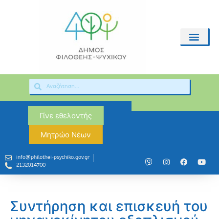
Γίνε εθελοντής
Μητρώο Νέων
info@philothei-psychiko.gov.gr
2132014700
Συντήρηση και επισκευή του