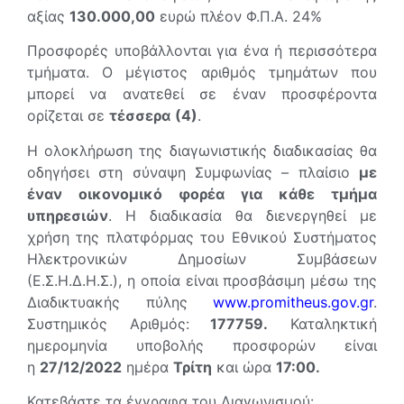
αξίας
130.000,00
ευρώ πλέον Φ.Π.Α. 24%
Προσφορές υποβάλλονται για ένα ή περισσότερα
τμήματα. Ο μέγιστος αριθμός τμημάτων που
μπορεί να ανατεθεί σε έναν προσφέροντα
ορίζεται σε
τέσσερα
(4)
.
Η ολοκλήρωση της διαγωνιστικής διαδικασίας θα
οδηγήσει στη σύναψη Συμφωνίας – πλαίσιο
με
έναν οικονομικό φορέα για κάθε τμήμα
υπηρεσιών
. Η διαδικασία θα διενεργηθεί με
χρήση της πλατφόρμας του Εθνικού Συστήματος
Ηλεκτρονικών Δημοσίων Συμβάσεων
(Ε.Σ.Η.Δ.Η.Σ.), η οποία είναι προσβάσιμη μέσω της
Διαδικτυακής πύλης
www.promitheus.gov.gr
.
Συστημικός Αριθμός:
177759.
Καταληκτική
ημερομηνία υποβολής προσφορών είναι
η
27/12/2022
ημέρα
Τρίτη
και ώρα
17:00.
Κατεβάστε τα έγγραφα του Διαγωνισμού: