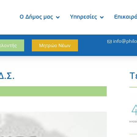
Ο Δήμος μας
Υπηρεσίες
Επικαιρ
info@philo
θελοντής
Μητρώο Νέων
Δ.Σ.
Τ