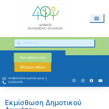
Γίνε εθελοντής
Μητρώο Νέων
info@philothei-psychiko.gov.gr
2132014700
Εκμίσθωση Δημοτικού