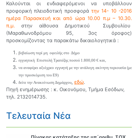
Καλούνται οι ενδιαφερόμενοι να υποβάλλουν
προφορική πλειοδοτική προσφορά
την 14- 10 -2016
ημέρα Παρασκευή και από ώρα 10.00 π.μ – 10.30.
π.μ.
στην αίθουσα Δημοτικού Συμβουλίου
(Μαραθωνοδρόμου 95, 3ος όροφος)
προσκομίζοντας τα παρακάτω δικαιολογητικά :
βεβαίωση περί μη οφειλής στο Δήμο
εγγυητική Επιστολή Τραπέζης ποσού 1.800,00 € και,
να αναφέρει αξιόχρεο εγγυητή με την ανάλογη ακίνητη περιουσία (με
την προσκόμιση του Ε9)
,
εδώ
.
δείτε την Ανακοίνωση Δημάρχου
Πηγή ενημέρωσης : κ. Οικονόμου, Τμήμα Εσόδων,
τηλ. 2132014735.
Τελευταία Νέα
Πίνακας κατάταξης της υπ΄αριθμ. ΣΟΧ