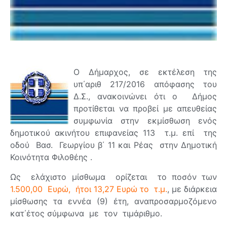
Ο Δήμαρχος, σε εκτέλεση της
υπ΄αριθ 217/2016 απόφασης του
Δ.Σ., ανακοινώνει ότι ο Δήμος
προτίθεται να προβεί με απευθείας
συμφωνία στην εκμίσθωση ενός
δημοτικού ακινήτου επιφανείας 113 τ.μ. επί της
οδού Βασ. Γεωργίου β΄ 11 και Ρέας στην Δημοτική
Κοινότητα Φιλοθέης .
Ως ελάχιστο μίσθωμα ορίζεται το ποσόν των
1.500,00 Ευρώ, ήτοι 13,27 Ευρώ το τ.μ.
, με διάρκεια
μίσθωσης τα εννέα (9) έτη, αναπροσαρμοζόμενο
κατ΄έτος σύμφωνα με τον τιμάριθμο.