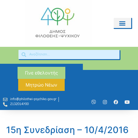
Γίνε εθελοντής
Μητρώο Νέων
info@philothei-psychiko.gov.gr
2132014700
15η Συνεδρίαση – 10/4/2016