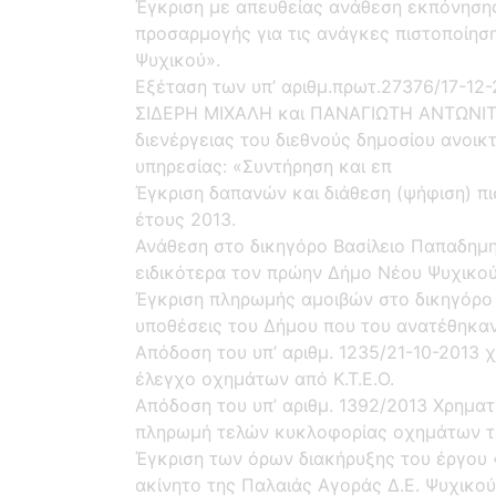
Έγκριση με απευθείας ανάθεση εκπόνηση
προσαρμογής για τις ανάγκες πιστοποίησ
Ψυχικού».
Εξέταση των υπ’ αριθμ.πρωτ.27376/17-12
ΣΙΔΕΡΗ ΜΙΧΑΛΗ και ΠΑΝΑΓΙΩΤΗ ΑΝΤΩΝΙΤΣ
διενέργειας του διεθνούς δηµοσίου ανοικ
υπηρεσίας: «Συντήρηση και επ
Έγκριση δαπανών και διάθεση (ψήφιση) 
έτους 2013.
Ανάθεση στο δικηγόρο Βασίλειο Παπαδημη
ειδικότερα τον πρώην Δήμο Νέου Ψυχικού
Έγκριση πληρωμής αμοιβών στο δικηγόρο 
υποθέσεις του Δήμου που του ανατέθηκαν
Απόδοση του υπ’ αριθμ. 1235/21-10-2013
έλεγχο οχημάτων από Κ.Τ.Ε.Ο.
Απόδοση του υπ’ αριθμ. 1392/2013 Χρημα
πληρωμή τελών κυκλοφορίας οχημάτων τ
Έγκριση των όρων διακήρυξης του έργου
ακίνητο της Παλαιάς Αγοράς Δ.Ε. Ψυχικού