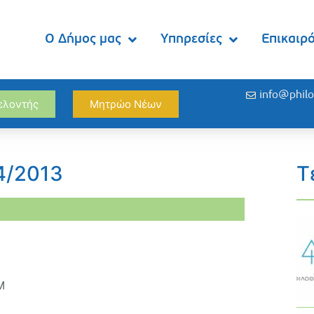
Ο Δήμος μας
Υπηρεσίες
Επικαιρ
info@philo
θελοντής
Μητρώο Νέων
4/2013
Τ
M